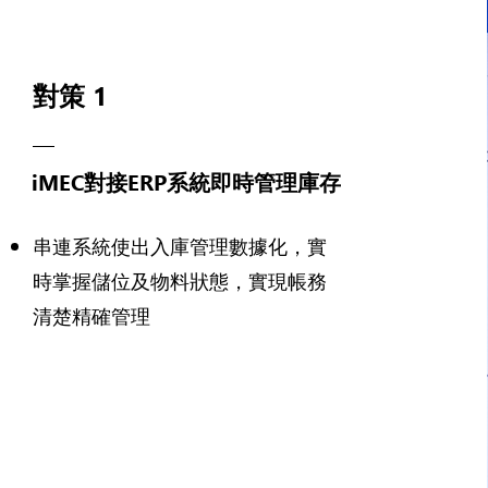
對策 1
iMEC對接ERP系統即時管理庫存
串連系統使出入庫管理數據化，實
時掌握儲位及物料狀態，實現帳務
清楚精確管理