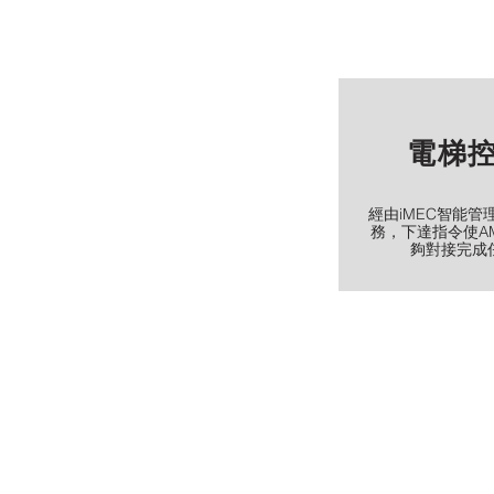
電梯
經由iMEC智能管
務，下達指令使A
夠
對接完成