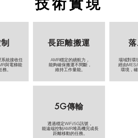
技術實現
控制
長距離搬運
落
理系統接收任
AMR穩定的續航力，
場域對環
MR與電梯能
能夠確保搬運不間斷，
經由MES
任務。
​維持工作量能。
環境，確
5G傳輸
透過穩定WiFi/5G訊號，
能遠端控制AMR堆高機完成長
距離移動的任務。