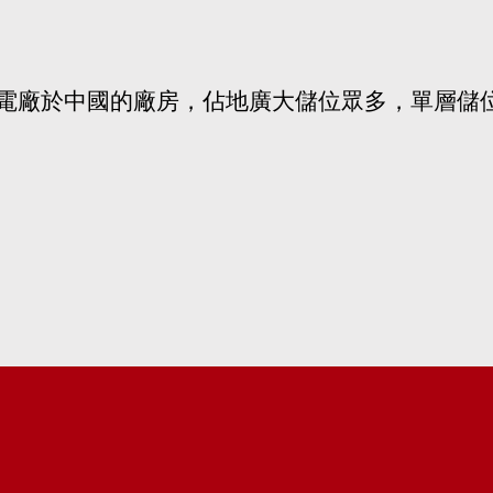
光電廠於中國的廠房，佔地廣大儲位眾多，單層儲位