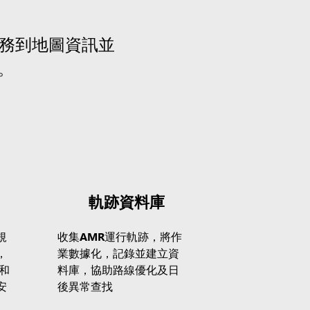
任務到地圖資訊並
。
軌跡資料庫
規
收集AMR運行軌跡，將作
，
業數據化，記錄並建立資
和
料庫，協助路線優化及日
安
後異常查找