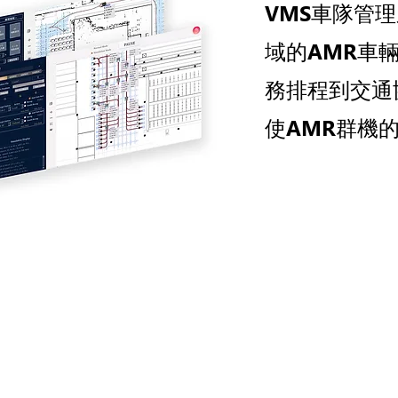
VMS車隊管
域的AMR車
務排程到交通
使AMR群機