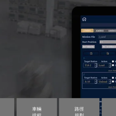
車輛
路徑
排程
規劃